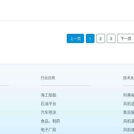
上一页
1
2
3
下一页
行业应用
技术支
海工船舶
科美
石油平台
风机
汽车喷涂
售后
食品、制药
风机
电子厂房
风机